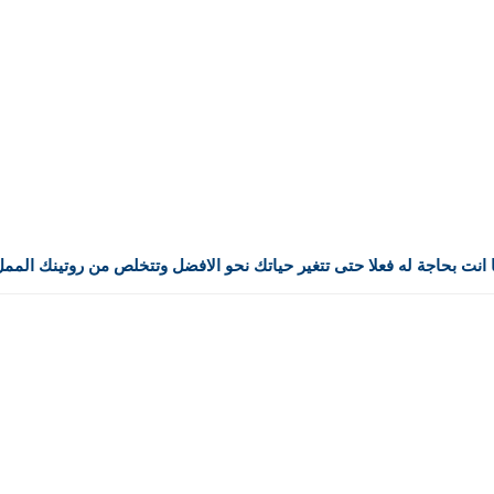
ما انت بحاجة له فعلا حتى تتغير حياتك نحو الافضل وتتخلص من روتينك الممل