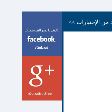
 من الإختبارات >>
;,d.hj
12 شهر
face quiz اختبارات
face
quiz اختبارات الفيسبوك
face quizz