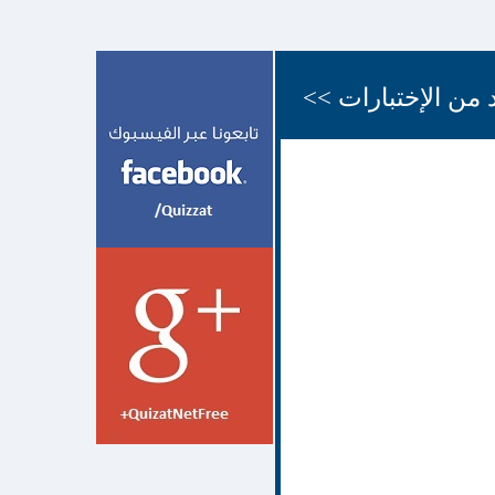
 من الإختبارات >>
;,d.hj
12 شهر
face quiz اختبارات
face
quiz اختبارات الفيسبوك
face quizz