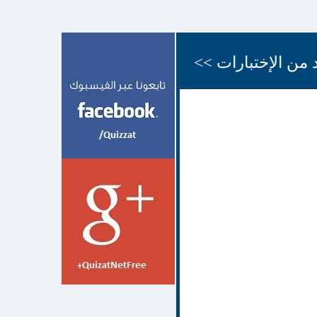
 من الإختبارات >>
;,d.hj
12 شهر
face quiz اختبارات
face
quiz اختبارات الفيسبوك
face quizz